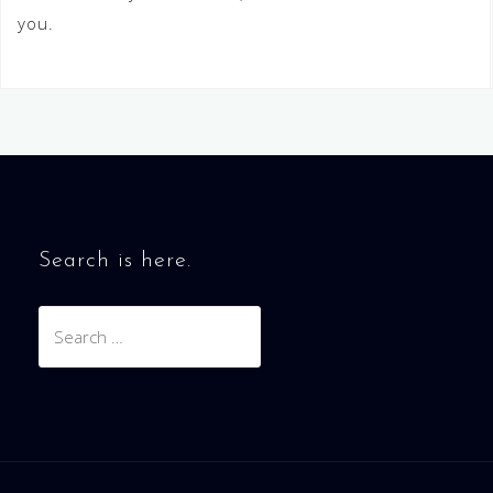
you.
Search is here.
Search
for: